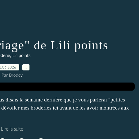
age" de Lili points
,
derie
Lili points
8.06.2026
…
Par Brodev
s disais la semaine dernière que je vous parlerai "petites
 dévoiler mes broderies ici avant de les avoir montrées aux
Lire la suite