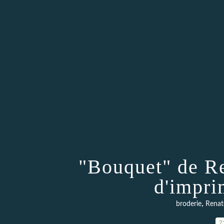
"Bouquet" de Re
d'impri
,
broderie
Renat
2