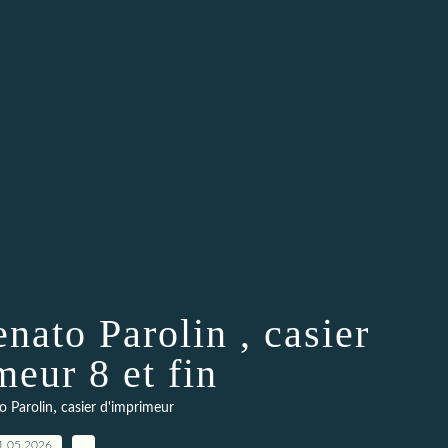
nato Parolin , casier
meur 8 et fin
,
o Parolin
casier d'imprimeur
1.05.2026
…