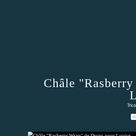
Châle "Rasberry
L
Trico
0