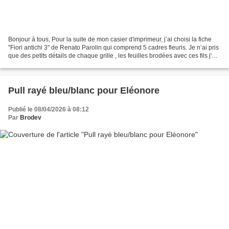
Bonjour à tous, Pour la suite de mon casier d'imprimeur, j’ai choisi la fiche
"Fiori antichi 3" de Renato Parolin qui comprend 5 cadres fleuris. Je n’ai pris
que des petits détails de chaque grille , les feuilles brodées avec ces fils j'en
ai brodés 18...
Pull rayé bleu/blanc pour Eléonore
Publié le 08/04/2026 à 08:12
Par
Brodev