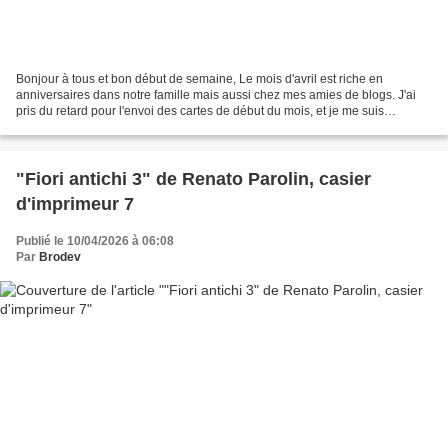
Bonjour à tous et bon début de semaine, Le mois d'avril est riche en
anniversaires dans notre famille mais aussi chez mes amies de blogs. J'ai
pris du retard pour l'envoi des cartes de début du mois, et je me suis
retrouvée avec mon stock épuisé Pour...
"Fiori antichi 3" de Renato Parolin, casier
d'imprimeur 7
Publié le 10/04/2026 à 06:08
Par
Brodev