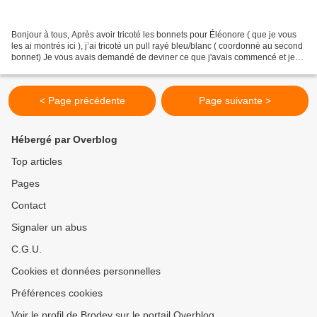
Bonjour à tous, Après avoir tricoté les bonnets pour Éléonore ( que je vous
les ai montrés ici ), j’ai tricoté un pull rayé bleu/blanc ( coordonné au second
bonnet) Je vous avais demandé de deviner ce que j'avais commencé et je
vous remercie d'avoir joué...
< Page précédente
Page suivante >
Hébergé par Overblog
Top articles
Pages
Contact
Signaler un abus
C.G.U.
Cookies et données personnelles
Préférences cookies
Voir le profil de Brodev sur le portail Overblog