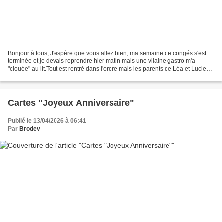
Bonjour à tous, J'espère que vous allez bien, ma semaine de congés s'est
terminée et je devais reprendre hier matin mais une vilaine gastro m'a
"clouée" au lit.Tout est rentré dans l'ordre mais les parents de Léa et Lucie
ont préféré ne pas me confier...
Cartes "Joyeux Anniversaire"
Publié le 13/04/2026 à 06:41
Par
Brodev