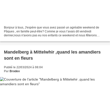
Bonjour à tous, J'espère que vous avez passé un agréable weekend de
Pâques , en famille peut-être? Comme je vous l’avais dit vendredi
dernier,nous n'avons pas eu nos enfants ce weekend et nous fêterons
Pâques le weekend prochain.Avec mon mari , nous avons...
Mandelberg à Mittelwhir ,quand les amandiers
sont en fleurs
Publié le 22/03/2024 à 08:04
Par
Brodev