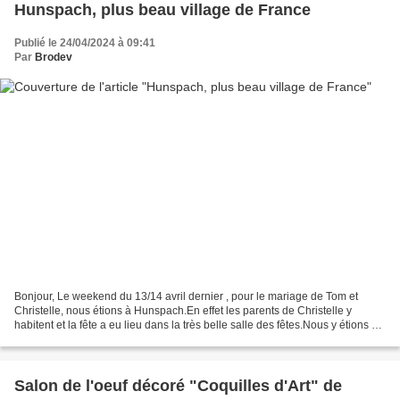
Hunspach, plus beau village de France
Publié le 24/04/2024 à 09:41
Par
Brodev
Bonjour, Le weekend du 13/14 avril dernier , pour le mariage de Tom et
Christelle, nous étions à Hunspach.En effet les parents de Christelle y
habitent et la fête a eu lieu dans la très belle salle des fêtes.Nous y étions en
camping-car et avons pu dormir...
Salon de l'oeuf décoré "Coquilles d'Art" de