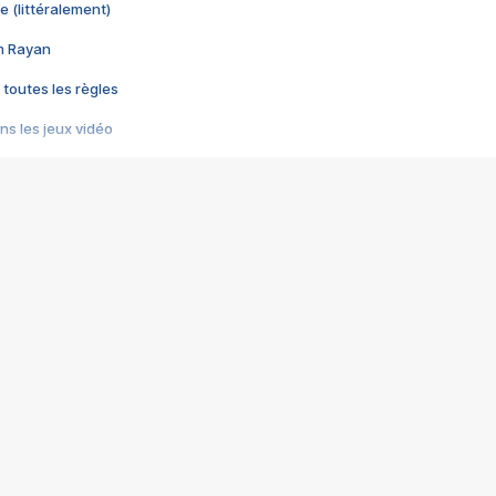
e (littéralement)
im Rayan
 toutes les règles
s les jeux vidéo
us choquant de Rockstar ? - Le scandale BULLY
e plus moche de Steam
du RÊVE tourne au CAUCHEMAR
pendant 8 heures
it… à tort
umiliés par un jeu vidéo
ire - Final Fantasy 8
ti un empire - Age of Empires
story DOFUS