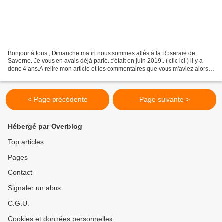
Bonjour à tous , Dimanche matin nous sommes allés à la Roseraie de
Saverne. Je vous en avais déjà parlé..c'était en juin 2019.. ( clic ici ) il y a
donc 4 ans.A relire mon article et les commentaires que vous m'aviez alors
laissés, je me rends compte...
< Page précédente
Page suivante >
Hébergé par Overblog
Top articles
Pages
Contact
Signaler un abus
C.G.U.
Cookies et données personnelles