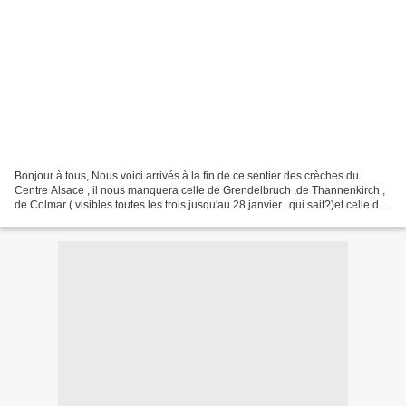
Bonjour à tous, Nous voici arrivés à la fin de ce sentier des crèches du
Centre Alsace , il nous manquera celle de Grendelbruch ,de Thannenkirch ,
de Colmar ( visibles toutes les trois jusqu'au 28 janvier.. qui sait?)et celle de
Munster ( jusqu'au 21...