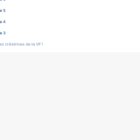
e 5
e 4
e 3
s créatrices de la VF !
e 2
e 1
e Mektoub My Love arrive enfin ! Rencontre avec Shaïn Boumedine et Sal
i : après Toni en famille
elle réalise le bouleversant Dites lui que je l'aime
ais ! Rencontre autour de Vie privée de Rebecca Zlotowski
 de Marguerite, Grave... Rencontre avec Ella Rumpf
 Les Rêveurs, un film intime sur la santé mentale