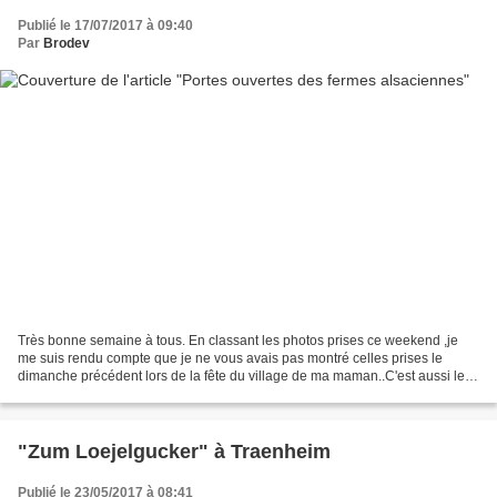
Publié le 17/07/2017 à 09:40
Par
Brodev
Très bonne semaine à tous. En classant les photos prises ce weekend ,je
me suis rendu compte que je ne vous avais pas montré celles prises le
dimanche précédent lors de la fête du village de ma maman..C'est aussi le
village où j'ai grandi ,où je me suis...
"Zum Loejelgucker" à Traenheim
Publié le 23/05/2017 à 08:41