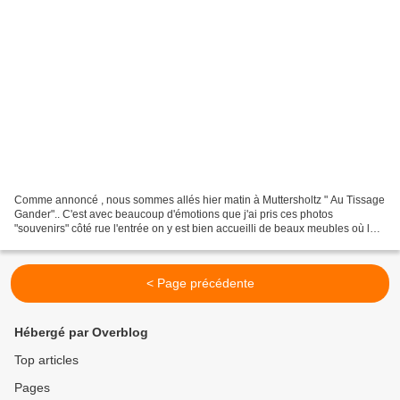
Comme annoncé , nous sommes allés hier matin à Muttersholtz " Au Tissage
Gander".. C'est avec beaucoup d'émotions que j'ai pris ces photos
"souvenirs" côté rue l'entrée on y est bien accueilli de beaux meubles où le
kelsch est bien mis en valeur des torchons...
< Page précédente
Hébergé par Overblog
Top articles
Pages