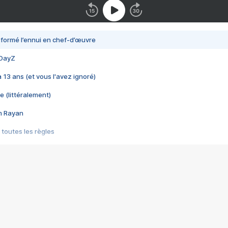
nsformé l’ennui en chef-d’œuvre
 DayZ
 a 13 ans (et vous l'avez ignoré)
e (littéralement)
im Rayan
 toutes les règles
s les jeux vidéo
us choquant de Rockstar ? - Le scandale BULLY
e plus moche de Steam
du RÊVE tourne au CAUCHEMAR
pendant 8 heures