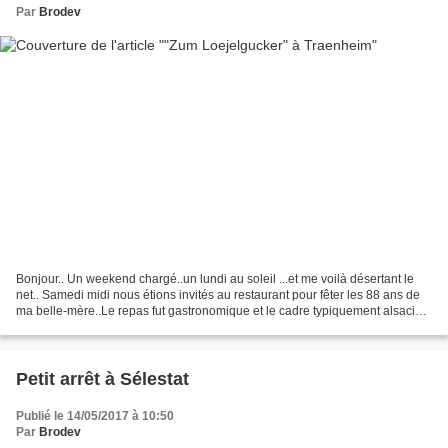
Par
Brodev
Bonjour.. Un weekend chargé..un lundi au soleil ...et me voilà désertant le
net.. Samedi midi nous étions invités au restaurant pour fêter les 88 ans de
ma belle-mère..Le repas fut gastronomique et le cadre typiquement alsacien.
J'aime beaucoup les maisons...
Petit arrêt à Sélestat
Publié le 14/05/2017 à 10:50
Par
Brodev