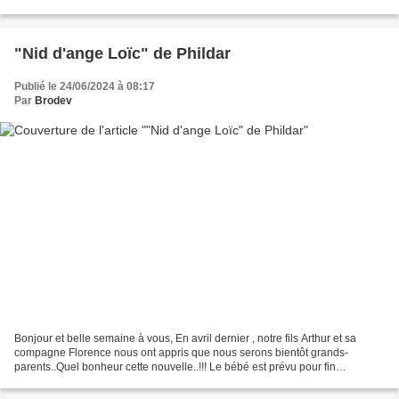
pelote de 50 gr = 210m 51%laine...
"Nid d'ange Loïc" de Phildar
Publié le 24/06/2024 à 08:17
Par
Brodev
Bonjour et belle semaine à vous, En avril dernier , notre fils Arthur et sa
compagne Florence nous ont appris que nous serons bientôt grands-
parents..Quel bonheur cette nouvelle..!!! Le bébé est prévu pour fin
novembre , Florence a choisi quelques modèles...