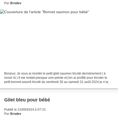
Par
Brodev
Bonjour, Je vous ai montré le petit gilet saumon tricoté dernièrement ( à
revoir là ) Il me restait presque une pelote et j'en ai profité pour tricoter le
petit bonnet assorti tricoté du vendredi 30 au samedi 31 août 2024 je n’ai
pas tricoté en rond comme...
Gilet bleu pour bébé
Publié le 21/09/2024 à 07:31
Par
Brodev