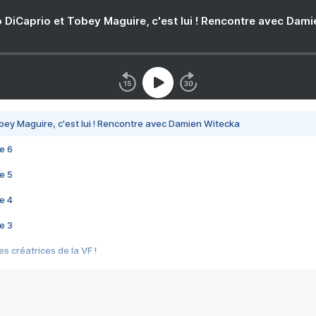
 DiCaprio et Tobey Maguire, c'est lui ! Rencontre avec Dam
bey Maguire, c'est lui ! Rencontre avec Damien Witecka
e 6
e 5
e 4
e 3
s créatrices de la VF !
e 2
e 1