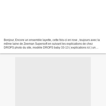
Bonjour, Encore un ensemble layette, cette fois-ci en rose , toujours avec la
même laine de Zeeman Supersoft en suivant les explications de chez
DROPS photo du site, modèle DROPS baby 33-13 ( explications ici ) un
modèle qui se tricote en "top-down",...