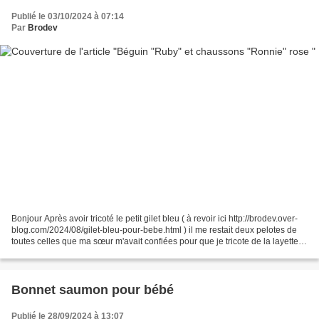
Publié le 03/10/2024 à 07:14
Par
Brodev
Bonjour Après avoir tricoté le petit gilet bleu ( à revoir ici http://brodev.over-
blog.com/2024/08/gilet-bleu-pour-bebe.html ) il me restait deux pelotes de
toutes celles que ma sœur m'avait confiées pour que je tricote de la layette
pour le futur bébé...
Bonnet saumon pour bébé
Publié le 28/09/2024 à 13:07