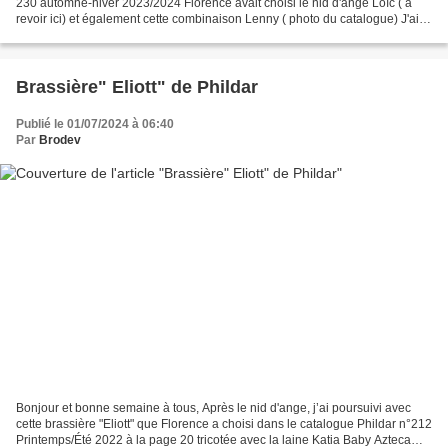
230 automne-hiver 2023/2024 Florence avait choisi le nid d'ange Loïc ( à
revoir ici) et également cette combinaison Lenny ( photo du catalogue) J'ai
choisi la laine Supersoft de...
Brassière" Eliott" de Phildar
Publié le 01/07/2024 à 06:40
Par
Brodev
Bonjour et bonne semaine à tous, Après le nid d'ange, j’ai poursuivi avec
cette brassière "Eliott" que Florence a choisi dans le catalogue Phildar n°212
Printemps/Été 2022 à la page 20 tricotée avec la laine Katia Baby Azteca