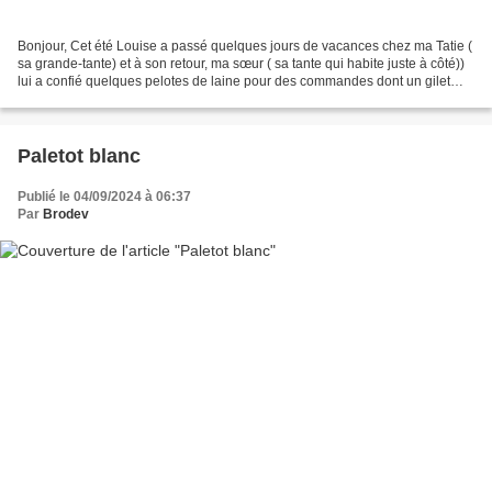
Bonjour, Cet été Louise a passé quelques jours de vacances chez ma Tatie (
sa grande-tante) et à son retour, ma sœur ( sa tante qui habite juste à côté))
lui a confié quelques pelotes de laine pour des commandes dont un gilet
pour sa petite fille Alizée...
Paletot blanc
Publié le 04/09/2024 à 06:37
Par
Brodev