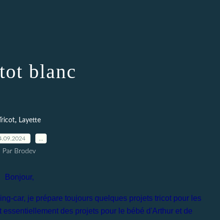
tot blanc
,
Tricot
Layette
4.09.2024
…
Par Brodev
Bonjour,
g-car, je prépare toujours quelques projets tricot pour les
essentiellement des projets pour le bébé d'Arthur et de