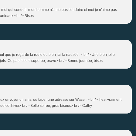
st moi qui conduit, mon homme n'aime pas conduire et moi je n'aime pas
 manteaux.<br /> Bises
faut que je regarde la route ou bien j'ai la nausée...<br /> Une bien jolie
jets. Ce paletot est superbe, bravo.<br /> Bonne journée, bises
peux envoyer un sms, ou taper une adresse sur Waze ...<br /> Il est vraiment
ud cet hiver.<br /> Belle soirée, gros bisous.<br /> Cathy