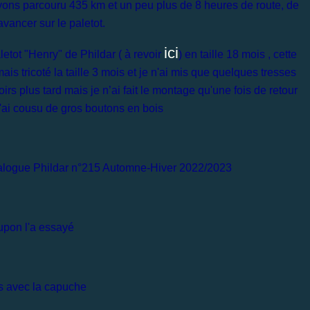
 avons parcouru 435 km et un peu plus de 8 heures de route, de
avancer sur le paletot.
ici
etot "Henry" de Phildar ( à revoir
) en taille 18 mois , cette
ais tricoté la taille 3 mois et je n'ai mis que quelques tresses
irs plus tard mais je n’ai fait le montage qu'une fois de retour
, j'ai cousu de gros boutons en bois
atalogue Phildar n°215 Automne-Hiver 2022/2023
pon l'a essayé
 avec la capuche