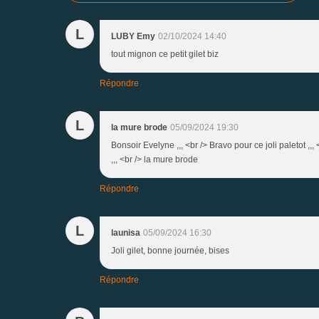
L
LUBY Emy
02/10/2024 14:40
tout mignon ce petit gilet biz
Répondre
L
la mure brode
05/09/2024 19:30
Bonsoir Evelyne ,,, <br /> Bravo pour ce joli paletot ,,,
,,, <br /> la mure brode
Répondre
L
launisa
05/09/2024 16:30
Joli gilet, bonne journée, bises
Répondre