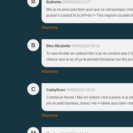
B
Balinette
05/09/2024 13:27
Moi je ne peux pas faire quoi que ce soit puisque c'e
quand il conduit hi,hi,hi!!!<br /> Très mignon ce petit
Répondre
B
Bleu Mirabelle
05/09/2024 09:32
Tu sais tricoter en voiture! Moi si je ne conduis pas il 
chance que tu as et ça te permet d'avancer sur tes pro
Répondre
C
CathyRose
04/09/2024 20:16
Comme je t'envie ! Moi en voiture c'est à peine si je 
joli ce petit manteau, bravo !<br /> Bébé aura bien cha
Répondre
M