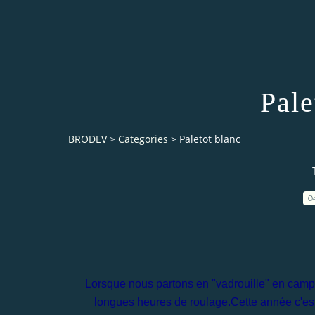
Pale
BRODEV
>
Categories
>
Paletot blanc
0
Lorsque nous partons en "vadrouille" en campin
longues heures de roulage.Cette année c'est 