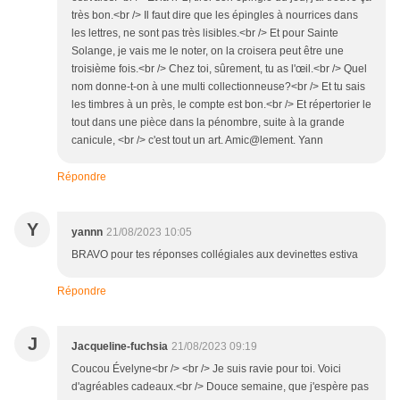
très bon.<br /> Il faut dire que les épingles à nourrices dans
les lettres, ne sont pas très lisibles.<br /> Et pour Sainte
Solange, je vais me le noter, on la croisera peut être une
troisième fois.<br /> Chez toi, sûrement, tu as l'œil.<br /> Quel
nom donne-t-on à une multi collectionneuse?<br /> Et tu sais
les timbres à un près, le compte est bon.<br /> Et répertorier le
tout dans une pièce dans la pénombre, suite à la grande
canicule, <br /> c'est tout un art. Amic@lement. Yann
Répondre
Y
yannn
21/08/2023 10:05
BRAVO pour tes réponses collégiales aux devinettes estiva
Répondre
J
Jacqueline-fuchsia
21/08/2023 09:19
Coucou Évelyne<br /> <br /> Je suis ravie pour toi. Voici
d'agréables cadeaux.<br /> Douce semaine, que j'espère pas