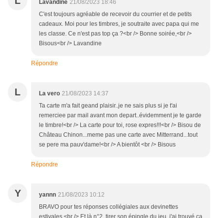
L
Lavandine
21/08/2023 18:46
C'est toujours agréable de recevoir du courrier et de petits
cadeaux. Moi pour les timbres, je soutraite avec papa qui me
les classe. Ce n'est pas top ça ?<br /> Bonne soirée,<br />
Bisous<br /> Lavandine
Répondre
L
La vero
21/08/2023 14:37
Ta carte m'a fait geand plaisir..je ne sais plus si je t'ai
remerciee par mail avant mon depart..évidemment je te garde
le timbre!<br /> La carte pour toi, rose expres!!!<br /> Bisou de
Château Chinon...meme pas une carte avec Mitterrand...tout
se pere ma pauv'dame!<br /> A bientôt <br /> Bisous
Répondre
Y
yannn
21/08/2023 10:12
BRAVO pour tes réponses collégiales aux devinettes
estivales.<br /> Et là n°2, tirer son épingle du jeu, j'ai trouvé ça