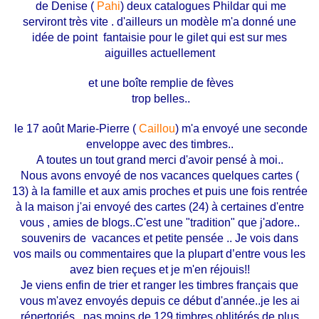
de Denise (
Pahi
) deux catalogues Phildar qui me
serviront très vite . d'ailleurs un modèle m'a donné une
idée de point fantaisie pour le gilet qui est sur mes
aiguilles actuellement
et une boîte remplie de fèves
trop belles..
le 17 août Marie-Pierre (
Caillou
) m'a envoyé une seconde
enveloppe avec des timbres..
A toutes un tout grand merci d'avoir pensé à moi..
Nous avons envoyé de nos vacances quelques cartes (
13) à la famille et aux amis proches et puis une fois rentrée
à la maison j'ai envoyé des cartes (24) à certaines d'entre
vous , amies de blogs..C'est une "tradition" que j'adore..
souvenirs de vacances et petite pensée .. Je vois dans
vos mails ou commentaires que la plupart d’entre vous les
avez bien reçues et je m'en réjouis!!
Je viens enfin de trier et ranger les timbres français que
vous m'avez envoyés depuis ce début d'année..je les ai
répertoriés...pas moins de 129 timbres oblitérés de plus