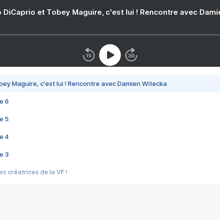
 DiCaprio et Tobey Maguire, c'est lui ! Rencontre avec Dam
bey Maguire, c'est lui ! Rencontre avec Damien Witecka
e 6
e 5
e 4
e 3
s créatrices de la VF !
e 2
e 1