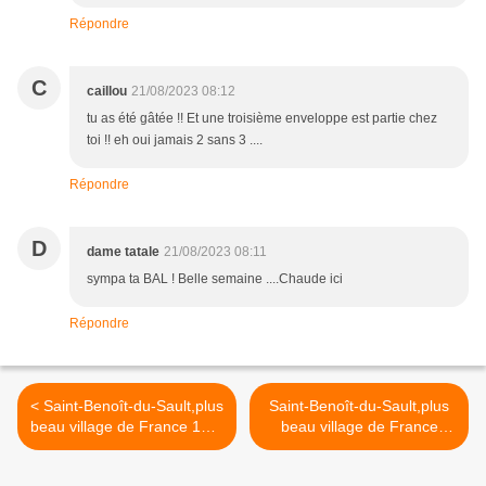
Répondre
C
caillou
21/08/2023 08:12
tu as été gâtée !! Et une troisième enveloppe est partie chez
toi !! eh oui jamais 2 sans 3 ....
Répondre
D
dame tatale
21/08/2023 08:11
sympa ta BAL ! Belle semaine ....Chaude ici
Répondre
< Saint-Benoît-du-Sault,plus
Saint-Benoît-du-Sault,plus
beau village de France 1ère
beau village de France
partie
2nde partie >