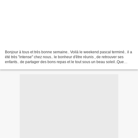
Bonjour à tous et très bonne semaine.. Voilà le weekend pascal terminé.. il a
été très "intense" chez nous.. le bonheur d'être réunis , de retrouver ses
enfants.. de partager des bons repas et le tout sous un beau soleil..Que
demander de plus? A présent,...