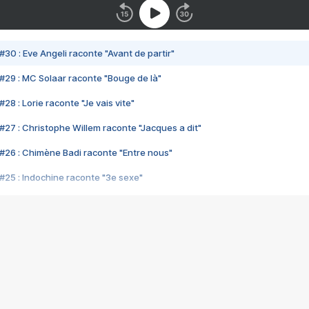
#30 : Eve Angeli raconte "Avant de partir"
#29 : MC Solaar raconte "Bouge de là"
28 : Lorie raconte "Je vais vite"
#27 : Christophe Willem raconte "Jacques a dit"
#26 : Chimène Badi raconte "Entre nous"
#25 : Indochine raconte "3e sexe"
#24 : Zaho raconte "C'est chelou"
#23 : Patrick Bruel raconte "Au café des délices"
#22 : Kyo raconte "Le chemin"
#21 : Nolwenn Leroy raconte "Cassé"
#20 : Patrick Hernandez raconte "Born to be alive"