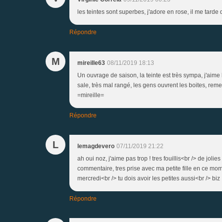
les teintes sont superbes, j'adore en rose, il me tarde 
Répondre
M
mireille63
08/11/2019 18:13
Un ouvrage de saison, la teinte est très sympa, j'aim
sale, très mal rangé, les gens ouvrent les boites, reme
=mireille=
Répondre
L
lemagdevero
07/11/2019 21:22
ah oui noz, j'aime pas trop ! tres fouillis<br /> de jol
commentaire, tres prise avec ma petite fille en ce mom
mercredi<br /> tu dois avoir les petites aussi<br /> biz
Répondre