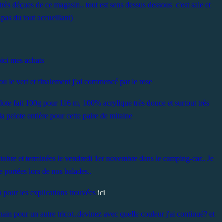
rès déçues de ce magasin.. tout est sens dessus dessous c'est sale et
pas du tout accueillant)
ici mes achats
u ou le vert et finalement j’ai commencé par le rose
pelote fait 100g pour 116 m, 100% acrylique très douce et surtout très
 la pelote entière pour cette paire de mitaine
tobre et terminées le vendredi 1er novembre dans le camping-car.. Je
te portées lors de nos balades..
n pour les explications trouvées
ici
in pour un autre tricot..devinez avec quelle couleur j'ai continué? et