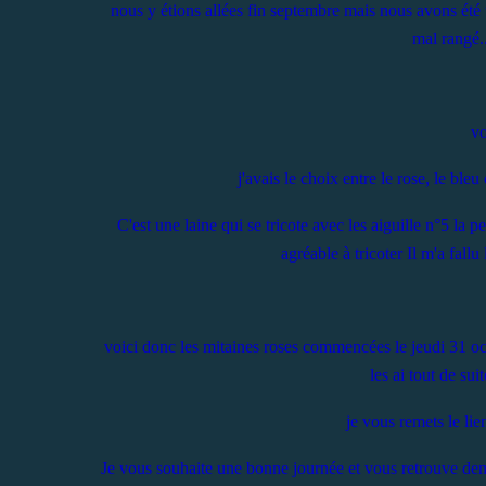
nous y étions allées fin septembre mais nous avons été t
mal rangé..
vo
j'avais le choix entre le rose, le ble
C'est une laine qui se tricote avec les aiguille n°5 la 
agréable à tricoter Il m'a fallu
voici donc les mitaines roses commencées le jeudi 31 oc
les ai tout de sui
je vous remets le lie
Je vous souhaite une bonne journée et vous retrouve dema