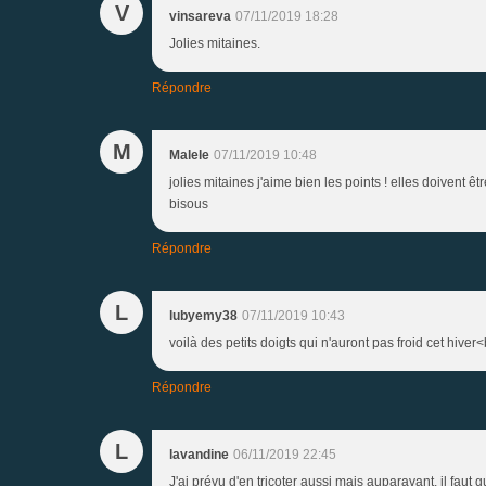
V
vinsareva
07/11/2019 18:28
Jolies mitaines.
Répondre
M
Malele
07/11/2019 10:48
jolies mitaines j'aime bien les points ! elles doivent ê
bisous
Répondre
L
lubyemy38
07/11/2019 10:43
voilà des petits doigts qui n'auront pas froid cet hiver<b
Répondre
L
lavandine
06/11/2019 22:45
J'ai prévu d'en tricoter aussi mais auparavant, il faut