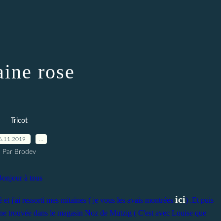
aine rose
Tricot
6.11.2019
…
Par Brodev
onjour à tous
ici
et j'ai ressorti mes mitaines ( je vous les avais montrées
) .Et puis
laine trouvée dans le magasin Noz de Mutzig ( C'est avec Louise que