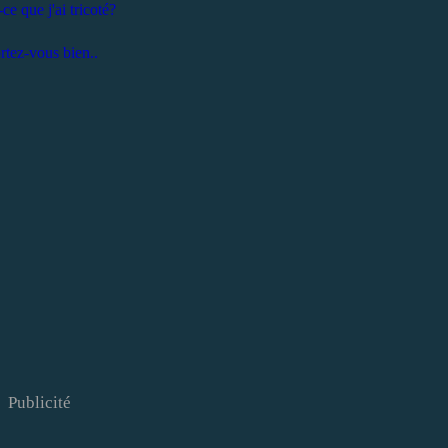
-ce que j'ai tricoté?
tez-vous bien..
Publicité