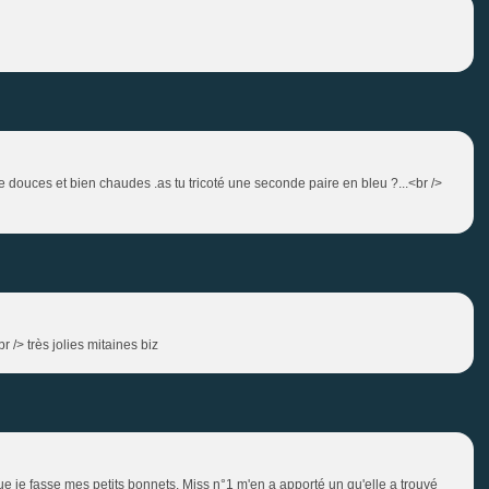
tre douces et bien chaudes .as tu tricoté une seconde paire en bleu ?...<br />
r /> très jolies mitaines biz
 que je fasse mes petits bonnets. Miss n°1 m'en a apporté un qu'elle a trouvé