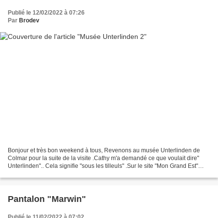
Publié le 12/02/2022 à 07:26
Par
Brodev
Bonjour et très bon weekend à tous, Revenons au musée Unterlinden de
Colmar pour la suite de la visite .Cathy m'a demandé ce que voulait dire"
Unterlinden".. Cela signifie "sous les tilleuls" .Sur le site "Mon Grand Est"
Pierre nous l'explique ici L'association...
Pantalon "Marwin"
Publié le 11/02/2022 à 07:02