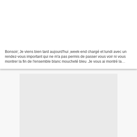
Bonsoir; Je viens bien tard aujourd'hui ,week-end chargé et lundi avec un
rendez-vous important qui ne m'a pas permis de passer vous voir ni vous
montrer la fin de l'ensemble blanc moucheté bleu .Je vous ai montré la
brassière "Marlow" ( ici) puis le...