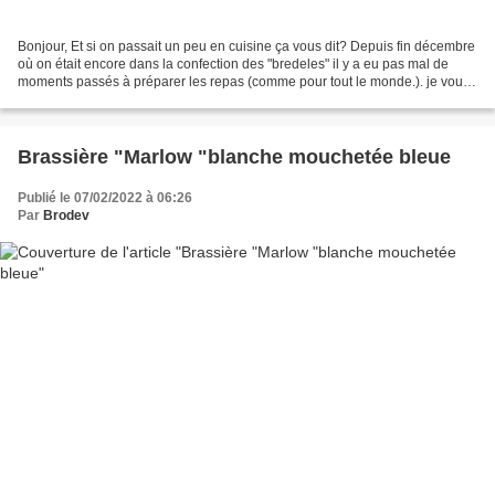
Bonjour, Et si on passait un peu en cuisine ça vous dit? Depuis fin décembre
où on était encore dans la confection des "bredeles" il y a eu pas mal de
moments passés à préparer les repas (comme pour tout le monde.). je vous
propose deux recettes testées...
Brassière "Marlow "blanche mouchetée bleue
Publié le 07/02/2022 à 06:26
Par
Brodev