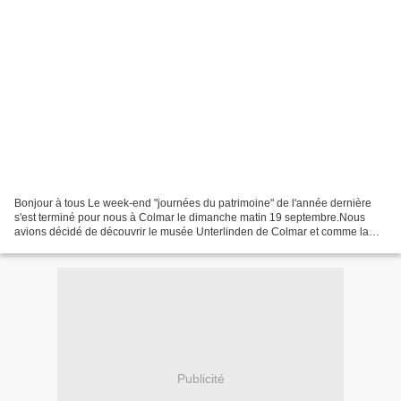
Bonjour à tous Le week-end "journées du patrimoine" de l'année dernière
s'est terminé pour nous à Colmar le dimanche matin 19 septembre.Nous
avions décidé de découvrir le musée Unterlinden de Colmar et comme la
pluie s'est invitée ce matin-là cela tombait...
Publicité