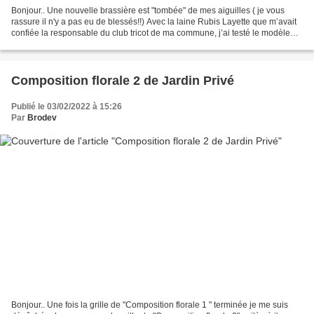
Bonjour.. Une nouvelle brassière est "tombée" de mes aiguilles ( je vous
rassure il n'y a pas eu de blessés!!) Avec la laine Rubis Layette que m’avait
confiée la responsable du club tricot de ma commune, j’ai testé le modèle
"brassière Marlow" du catalogue...
Composition florale 2 de Jardin Privé
Publié le 03/02/2022 à 15:26
Par
Brodev
Bonjour.. Une fois la grille de "Composition florale 1 " terminée je me suis