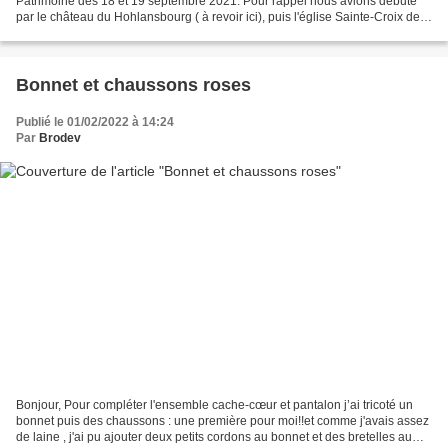
Patrimoine des 18 et 19 septembre 2021. Pour rappel nous avions débuté
par le château du Hohlansbourg ( à revoir ici), puis l'église Sainte-Croix de
Kaysersberg ( ici) , l'abbaye d'Alspach...
Bonnet et chaussons roses
Publié le 01/02/2022 à 14:24
Par
Brodev
Bonjour, Pour compléter l'ensemble cache-cœur et pantalon j’ai tricoté un
bonnet puis des chaussons : une première pour moi!!et comme j'avais assez
de laine , j'ai pu ajouter deux petits cordons au bonnet et des bretelles au