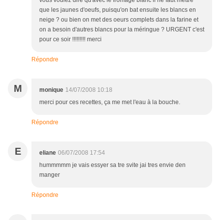
vous voulez dire qu'avec le fromage blanc il ne faut mettre
que les jaunes d'oeufs, puisqu'on bat ensuite les blancs en
neige ? ou bien on met des oeurs complets dans la farine et
on a besoin d'autres blancs pour la méringue ? URGENT c'est
pour ce soir !!!!!!!!! merci
Répondre
M
monique
14/07/2008 10:18
merci pour ces recettes, ça me met l'eau à la bouche.
Répondre
E
eliane
06/07/2008 17:54
hummmmm je vais essyer sa tre svite jai tres envie den
manger
Répondre