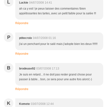
L
Luckie
04/07/2008 14:41
ah ca y est ! je peux laisser des commentaires !bien
appétissantes tes tartes, avec un petit faible pour la salée !!!
Répondre
P
ptitecroix
04/07/2008 01:16
j'ai un penchant pour le salé mais j'adopte bien les deux !!!!!!!
Répondre
B
brodeuse92
03/07/2008 17:13
Je suis en retard... il ne doit pas rester grand chose pour
passer à table... bon, ce sera pour une autre fois alors!;-)
Répondre
K
Komete
03/07/2008 12:44