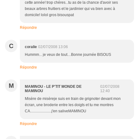
cette année! trop chéres...tu as de la chance d'avoir ses
beaux arbres fruitiers et le jardinier qui va bien avec à
domicile! lolol gros bisouspat
Répondre
C
coralie
02/07/2008 13:06
Hummm... je veux de tout....Bonne journée BISOUS
Répondre
M
MAMINOU - LE P'TIT MONDE DE
02/07/2008
MAMINOU
12:40
Misère de misèreje suis en train de grignoter devant mon
écran, une broderie entre les doigts et tu me montres
CA.......................j'en saliveMAMINOU
Répondre