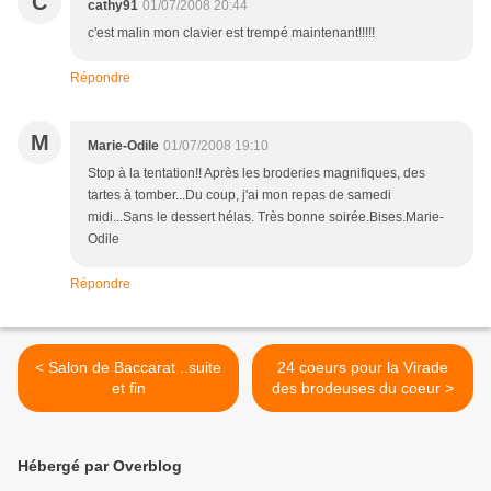
C
cathy91
01/07/2008 20:44
c'est malin mon clavier est trempé maintenant!!!!!
Répondre
M
Marie-Odile
01/07/2008 19:10
Stop à la tentation!! Après les broderies magnifiques, des
tartes à tomber...Du coup, j'ai mon repas de samedi
midi...Sans le dessert hélas. Très bonne soirée.Bises.Marie-
Odile
Répondre
< Salon de Baccarat ..suite
24 coeurs pour la Virade
et fin
des brodeuses du coeur >
Hébergé par Overblog