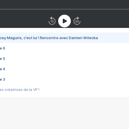
bey Maguire, c'est lui ! Rencontre avec Damien Witecka
e 6
e 5
e 4
e 3
s créatrices de la VF !
e 2
e 1
e Mektoub My Love arrive enfin ! Rencontre avec Shaïn Boumedine et Sal