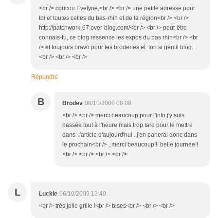
<br /> coucou Evelyne,<br /> <br /> une petite adresse pour
toi et toutes celles du bas-rhin et de la région<br /> <br />
http://patchwork-67.over-blog.com/<br /> <br /> peut-être
connais-tu, ce blog ressence les expos du bas rhin<br /> <br
/> et toujours bravo pour tes broderies et ton si gentil blog....
<br /> <br /> <br />
Répondre
B
Brodev
08/10/2009 08:08
<br /> <br /> merci beaucoup pour l'info j'y suis
passée tout à l'heure mais trop tard pour le mettre
dans l'article d'aujourd'hui ..j'en parlerai donc dans
le prochain<br /> ..merci beaucoup!!! belle journée!!
<br /> <br /> <br /> <br />
L
Luckie
06/10/2009 13:40
<br /> très jolie grille !<br /> bises<br /> <br /> <br />