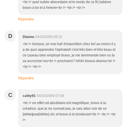
<br /> quel sublie abecedaire et le rendu de ce fil j'addore
bravo à toi et à helene<br /> <br /> <br />
Répondre
D
Dianou
04/10/2009 08:32
<br /> bonjour, un vrai hall d'exposition chez toi! au moins il y
a de quoi apprendre l'alphabet! c'est très bien et très beau et
ce caseau bien employé bravo, je me demmande bien ou tu
va accrocher les<br /> prochains? hihihi bisous dianou<br />
<br /> <br />
Répondre
C
cathy91
04/10/2009 07:09
<br /> en effet cet abcédaire est magnifique, bravo à la
créatrice, que je ne connait pas, je vais allez voir de ce
[strike]pas[/strike] clic et bravo à la brodeuse!<br /> <br /> <br
/>