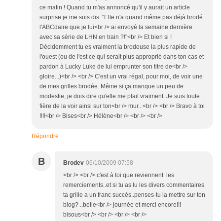
ce matin ! Quand tu m'as annoncé qu'il y aurait un article
surprise je me suis dis :"Elle n'a quand même pas déjà brodé
l'ABCdaire que je lui<br /> ai envoyé la semaine dernière
avec sa série de LHN en train ?!"<br /> Et bien si !
Décidemment tu es vraiment la brodeuse la plus rapide de
l'ouest (ou de l'est ce qui serait plus approprié dans ton cas et
pardon à Lucky Luke de lui emprunter son titre de<br />
gloire...)<br /> <br /> C'est un vrai régal, pour moi, de voir une
de mes grilles brodée. Même si ça manque un peu de
modestie, je dois dire qu'elle me plait vraiment. Je suis toute
fière de la voir ainsi sur ton<br /> mur...<br /> <br /> Bravo à toi
!!!!<br /> Bises<br /> Hélène<br /> <br /> <br />
Répondre
B
Brodev
06/10/2009 07:58
<br /> <br /> c'est à toi que reviennent les
remerciements..et si tu as lu les divers commentaires
ta grille a un franc succès..penses-tu la mettre sur ton
blog? ..belle<br /> journée et merci encore!!!
bisous<br /> <br /> <br /> <br />