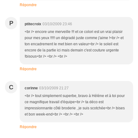
Répondre
P
ptitecroix
03/10/2009 23:46
<br /> encore une merveille !!! et ce colori est un vrai plaisir
pour mes yeux !!!!! un dégradé juste comme j'aime !<br /> et
ton encadrement le met bien en valeur<br /> le soleil est
encore de la partie ici mais demain c'est couture urgente
!bisous<br /> <br /> <br />
Répondre
C
corinne
03/10/2009 21:27
<br /> tout simplement superbe, bravo à Hélène et à toi pour
ce magnifique travail d'équipe<br /> ta déco est
impressionnante côté broderie , je suis scotchée<br /> bises
et bon week-end<br /> <br /> <br />
Répondre