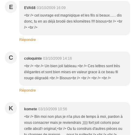
E
EVA68
03/10/2009 16:09
<br /> cet ouvrage est magniqique et les fils si beaux....... dis
donc, tu en as déjà brodé des kilomètres !!!! bisous<br /> <br
/> <br />
Répondre
C
coloquinte
03/10/2009 14:16
<br /> <br /> Un bien joli tableau.<br /> Ces lettres sont très
élégantes et sont bien mises en valeur grace à ce beau fil
rouge dégradé.<br /> Bisous<br /> <br /> <br /> <br />
Répondre
K
komete
03/10/2009 10:56
<br /> Bin moi non plus je n'ia plus de temps à moi, pardon à
vous consacrer mais je reviendrais ;)))) fort joli coloris pour
cette abcd'r original;<br /> Ou tu construis d'autres pièces ou
tu changes de maison ..... pour la suite<br /> <br /> <br />