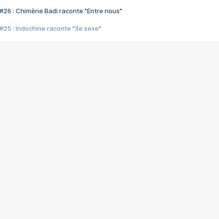
#26 : Chimène Badi raconte "Entre nous"
#25 : Indochine raconte "3e sexe"
#24 : Zaho raconte "C'est chelou"
#23 : Patrick Bruel raconte "Au café des délices"
#22 : Kyo raconte "Le chemin"
#21 : Nolwenn Leroy raconte "Cassé"
#20 : Patrick Hernandez raconte "Born to be alive"
#19 : Lorie raconte "Près de moi"
#18 : Michael Jones raconte "A nos actes manqués" (avec Jean-Jacque
#17 : Khaled raconte "Aïcha"
#16 : Corneille raconte "Parce qu'on vient de loin"
#15 : Indochine raconte "L'aventurier"