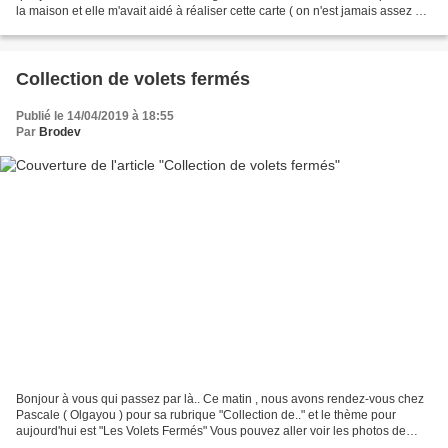
la maison et elle m'avait aidé à réaliser cette carte ( on n'est jamais assez de
deux!!) carte blanche...
Collection de volets fermés
Publié le 14/04/2019 à 18:55
Par
Brodev
Bonjour à vous qui passez par là.. Ce matin , nous avons rendez-vous chez
Pascale ( Olgayou ) pour sa rubrique "Collection de.." et le thème pour
aujourd'hui est "Les Volets Fermés" Vous pouvez aller voir les photos de
toutes les participantes ainsi que...