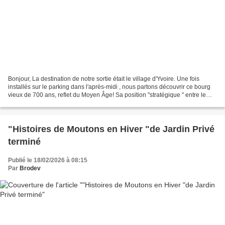
Bonjour, La destination de notre sortie était le village d'Yvoire. Une fois
installés sur le parking dans l'après-midi , nous partons découvrir ce bourg
vieux de 700 ans, reflet du Moyen Âge! Sa position "stratégique " entre le
"petit lac" et le "grand...
"Histoires de Moutons en Hiver "de Jardin Privé
terminé
Publié le 18/02/2026 à 08:15
Par
Brodev