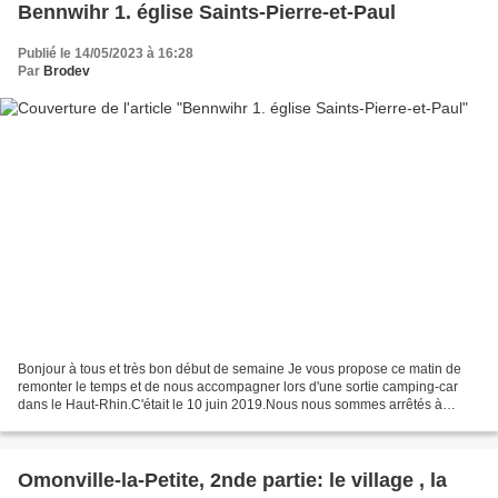
Bennwihr 1. église Saints-Pierre-et-Paul
Publié le 14/05/2023 à 16:28
Par
Brodev
Bonjour à tous et très bon début de semaine Je vous propose ce matin de
remonter le temps et de nous accompagner lors d'une sortie camping-car
dans le Haut-Rhin.C'était le 10 juin 2019.Nous nous sommes arrêtés à
Bennwhir et avons suivi le circuit de découverte...
Omonville-la-Petite, 2nde partie: le village , la