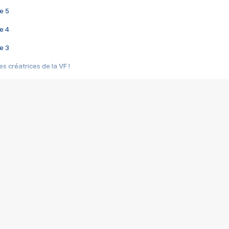
e 5
e 4
e 3
s créatrices de la VF !
e 2
e 1
e Mektoub My Love arrive enfin ! Rencontre avec Shaïn Boumedine et Sal
i : après Toni en famille
elle réalise le bouleversant Dites lui que je l'aime
ais ! Rencontre autour de Vie privée de Rebecca Zlotowski
 de Marguerite, Grave... Rencontre avec Ella Rumpf
 Les Rêveurs, un film intime sur la santé mentale