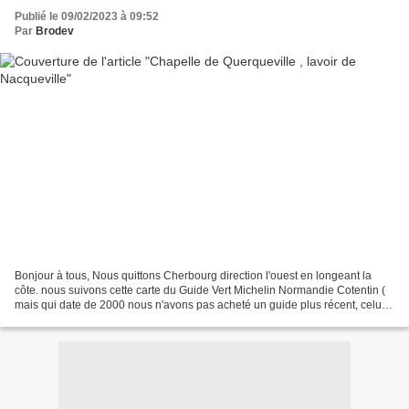
Publié le 09/02/2023 à 09:52
Par
Brodev
Bonjour à tous, Nous quittons Cherbourg direction l'ouest en longeant la
côte. nous suivons cette carte du Guide Vert Michelin Normandie Cotentin (
mais qui date de 2000 nous n'avons pas acheté un guide plus récent, celui-
ci nous a largement suffi!!)...