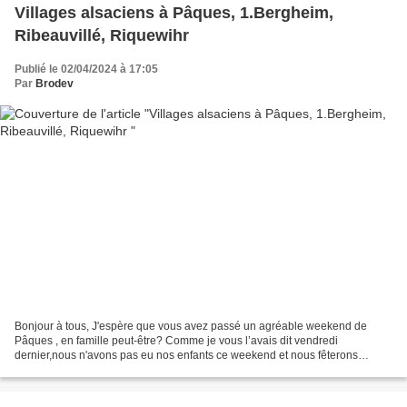
Villages alsaciens à Pâques, 1.Bergheim,
Ribeauvillé, Riquewihr
Publié le 02/04/2024 à 17:05
Par
Brodev
Bonjour à tous, J'espère que vous avez passé un agréable weekend de
Pâques , en famille peut-être? Comme je vous l’avais dit vendredi
dernier,nous n'avons pas eu nos enfants ce weekend et nous fêterons
Pâques le weekend prochain.Avec mon mari , nous avons...