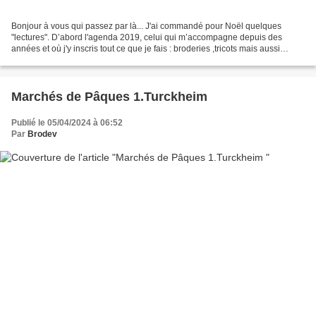
Bonjour à vous qui passez par là... J'ai commandé pour Noël quelques
"lectures". D’abord l'agenda 2019, celui qui m’accompagne depuis des
années et où j'y inscris tout ce que je fais : broderies ,tricots mais aussi
sorties..etc.. Ce sera le 22ème pour...
Marchés de Pâques 1.Turckheim
Publié le 05/04/2024 à 06:52
Par
Brodev