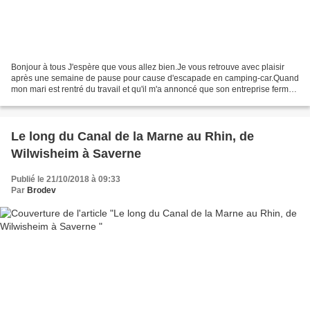
Bonjour à tous J'espère que vous allez bien.Je vous retrouve avec plaisir
après une semaine de pause pour cause d'escapade en camping-car.Quand
mon mari est rentré du travail et qu'il m'a annoncé que son entreprise fermait
une semaine et qu'il avait dû...
Le long du Canal de la Marne au Rhin, de
Wilwisheim à Saverne
Publié le 21/10/2018 à 09:33
Par
Brodev