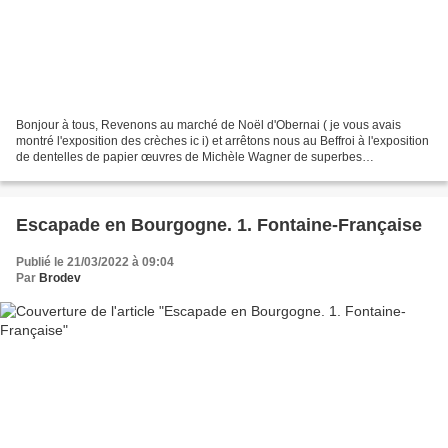
Bonjour à tous, Revenons au marché de Noël d'Obernai ( je vous avais
montré l'exposition des crèches ic i) et arrêtons nous au Beffroi à l'exposition
de dentelles de papier œuvres de Michèle Wagner de superbes
découpages qui laissent songeur et qui m'ont...
Escapade en Bourgogne. 1. Fontaine-Française
Publié le 21/03/2022 à 09:04
Par
Brodev