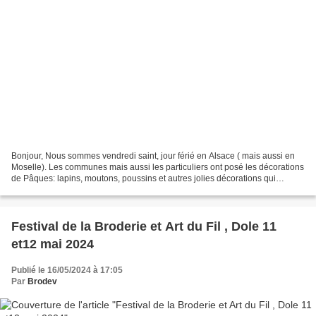
Bonjour, Nous sommes vendredi saint, jour férié en Alsace ( mais aussi en
Moselle). Les communes mais aussi les particuliers ont posé les décorations
de Pâques: lapins, moutons, poussins et autres jolies décorations qui
égaient les rues , les fenêtres...
Festival de la Broderie et Art du Fil , Dole 11
et12 mai 2024
Publié le 16/05/2024 à 17:05
Par
Brodev