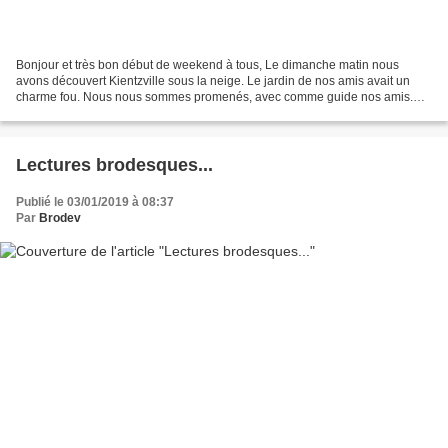
Bonjour et très bon début de weekend à tous, Le dimanche matin nous
avons découvert Kientzville sous la neige. Le jardin de nos amis avait un
charme fou. Nous nous sommes promenés, avec comme guide nos amis.
Kientville a été construit en 1947 par Robert...
Lectures brodesques...
Publié le 03/01/2019 à 08:37
Par
Brodev