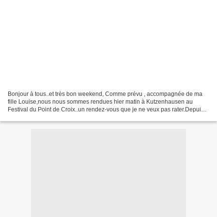
Bonjour à tous..et très bon weekend, Comme prévu , accompagnée de ma
fille Louise,nous nous sommes rendues hier matin à Kutzenhausen au
Festival du Point de Croix..un rendez-vous que je ne veux pas rater.Depuis
le temps que nous y allons j'ai l'impression...