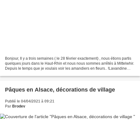
Bonjour, Il y a trois semaines ( le 28 février exactement) , nous étions partis
quelques jours dans le Haut-Rhin et nous nous sommes arrêtés à Mittelwhir.
Depuis le temps que je voulais voir les amandiers en fleurs.. !Lavandine
nous en avait parlé sur...
Pâques en Alsace, décorations de village
Publié le 04/04/2021 à 09:21
Par
Brodev