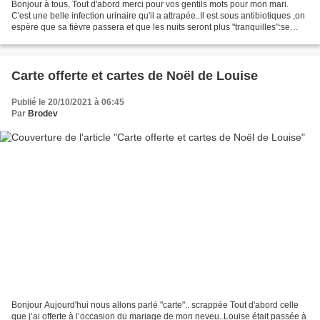
Bonjour à tous, Tout d'abord merci pour vos gentils mots pour mon mari.
C'est une belle infection urinaire qu'il a attrapée..Il est sous antibiotiques ,on
espère que sa fièvre passera et que les nuits seront plus "tranquilles":se
lever toutes les heures...
Carte offerte et cartes de Noël de Louise
Publié le 20/10/2021 à 06:45
Par
Brodev
Bonjour Aujourd'hui nous allons parlé "carte".. scrappée Tout d'abord celle
que j’ai offerte à l’occasion du mariage de mon neveu..Louise était passée à