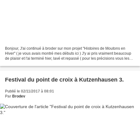
Bonjour, J'ai continué à broder sur mon projet "Histoires de Moutons en
Hiver" ( je vous avais montré mes débuts ici ) J'y ai pris vraiment beaucoup
de plaisir et l'ai terminé hier, lavé et repassé ( pour les précisions vous les
retrouverez dans le premier...
Festival du point de croix à Kutzenhausen 3.
Publié le 02/11/2017 à 08:01
Par
Brodev