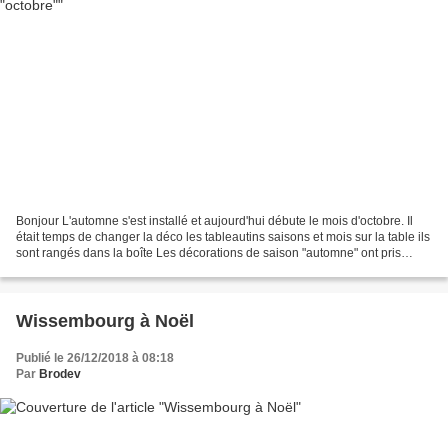
Bonjour L'automne s'est installé et aujourd'hui débute le mois d'octobre. Il
était temps de changer la déco les tableautins saisons et mois sur la table ils
sont rangés dans la boîte Les décorations de saison "automne" ont pris
place sur le buffet, la...
Wissembourg à Noël
Publié le 26/12/2018 à 08:18
Par
Brodev