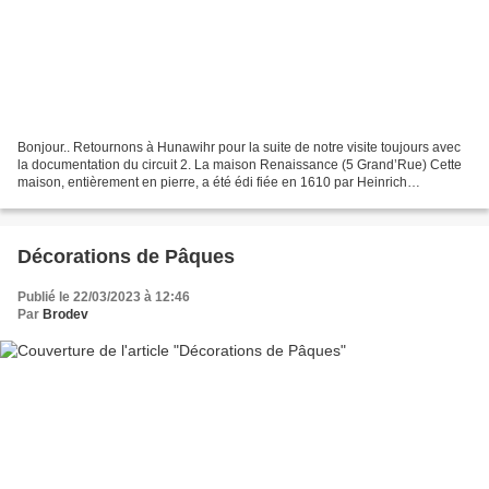
Bonjour.. Retournons à Hunawihr pour la suite de notre visite toujours avec
la documentation du circuit 2. La maison Renaissance (5 Grand’Rue) Cette
maison, entièrement en pierre, a été édi fiée en 1610 par Heinrich
Schickhardt (architecte au service...
Décorations de Pâques
Publié le 22/03/2023 à 12:46
Par
Brodev