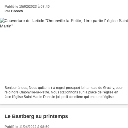
Publié le 15/02/2023 à 07:40
Par
Brodev
Bonjour à tous, Nous quittons ( à regret presque) le hameau de Gruchy, pour
rejoindre Omonville-la-Petite. Nous stationnons sur la place de l'église en
face l'église Saint Martin Dans le joli petit cimetière qui entoure l’église
repose Jacques Prévert...
Le Bastberg au printemps
Publié le 11/04/2022 à 08:50