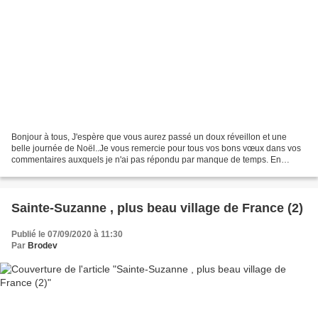
Bonjour à tous, J'espère que vous aurez passé un doux réveillon et une
belle journée de Noël..Je vous remercie pour tous vos bons vœux dans vos
commentaires auxquels je n'ai pas répondu par manque de temps. En
Alsace ( comme en Moselle) le 26 décembre...
Sainte-Suzanne , plus beau village de France (2)
Publié le 07/09/2020 à 11:30
Par
Brodev