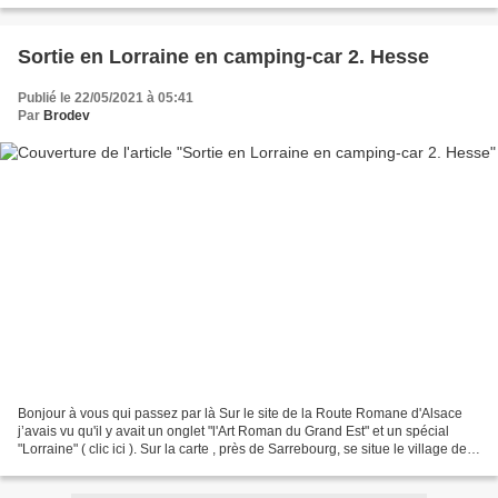
Sortie en Lorraine en camping-car 2. Hesse
Publié le 22/05/2021 à 05:41
Par
Brodev
Bonjour à vous qui passez par là Sur le site de la Route Romane d'Alsace
j’avais vu qu'il y avait un onglet "l'Art Roman du Grand Est" et un spécial
"Lorraine" ( clic ici ). Sur la carte , près de Sarrebourg, se situe le village de
Hesse où se trouve...