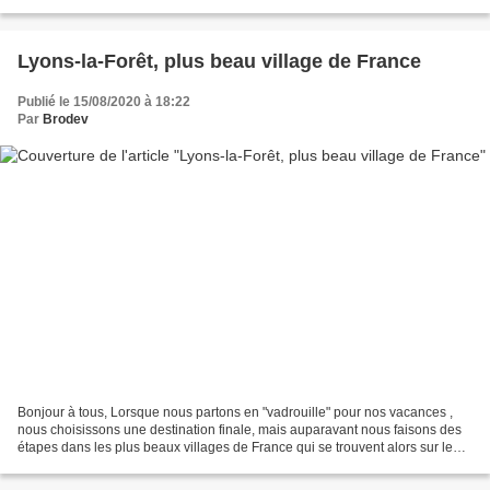
l'Ain ( 01) en région Auvergne-Rhône-Alpes...
Lyons-la-Forêt, plus beau village de France
Publié le 15/08/2020 à 18:22
Par
Brodev
Bonjour à tous, Lorsque nous partons en "vadrouille" pour nos vacances ,
nous choisissons une destination finale, mais auparavant nous faisons des
étapes dans les plus beaux villages de France qui se trouvent alors sur le
trajet. Après Gerberoy ,ce fut...