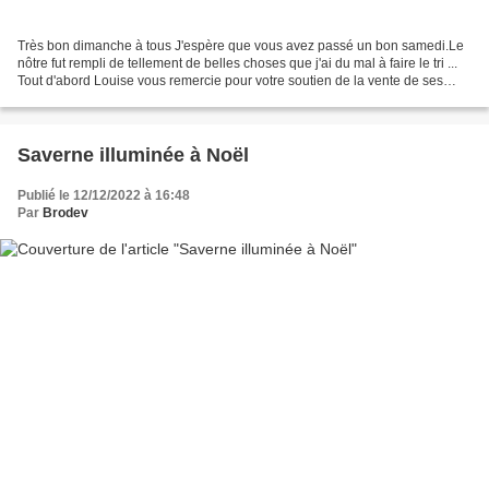
Très bon dimanche à tous J'espère que vous avez passé un bon samedi.Le
nôtre fut rempli de tellement de belles choses que j'ai du mal à faire le tri ...
Tout d'abord Louise vous remercie pour votre soutien de la vente de ses
cartes.. Elle en a vendu 45...
Saverne illuminée à Noël
Publié le 12/12/2022 à 16:48
Par
Brodev