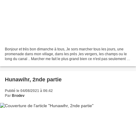
Bonjour et très bon dimanche à tous, Je sors marcher tous les jours, une
promenade dans mon village, dans les prés ,les vergers, les champs ou le
long du canal .. Marcher me fait le plus grand bien ce n'est pas seulement un
exercice physique mais c'est...
Hunawihr, 2nde partie
Publié le 04/08/2021 à 06:42
Par
Brodev