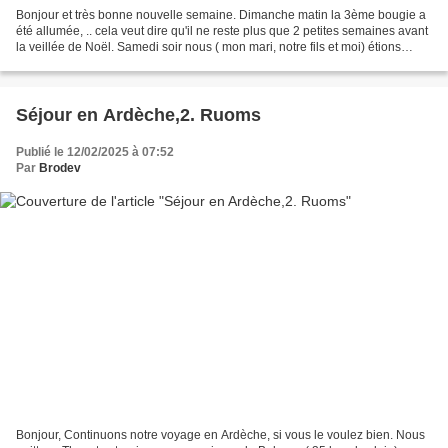
Bonjour et très bonne nouvelle semaine. Dimanche matin la 3ème bougie a
été allumée, .. cela veut dire qu'il ne reste plus que 2 petites semaines avant
la veillée de Noël. Samedi soir nous ( mon mari, notre fils et moi) étions
invités chez notre fille...
Séjour en Ardèche,2. Ruoms
Publié le 12/02/2025 à 07:52
Par
Brodev
Bonjour, Continuons notre voyage en Ardèche, si vous le voulez bien. Nous