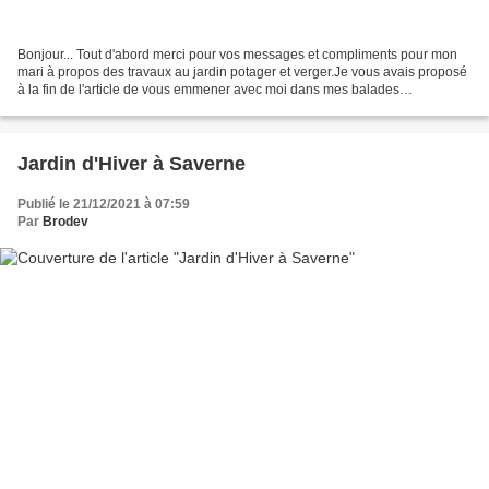
Bonjour... Tout d'abord merci pour vos messages et compliments pour mon
mari à propos des travaux au jardin potager et verger.Je vous avais proposé
à la fin de l'article de vous emmener avec moi dans mes balades
quotidiennes mais j’ai eu un weekend une...
Jardin d'Hiver à Saverne
Publié le 21/12/2021 à 07:59
Par
Brodev