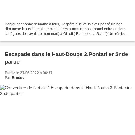
Bonjour et bonne semaine à tous, J'espère que vous avez passé un bon
dimanche.Nous étions hier midi au restaurant (repas annuel entre anciens
collègues de travail de mon mari) à Ottrott ( Relais de la Schliff).Un très beau
décor bien alsacien avec des...
Escapade dans le Haut-Doubs 3.Pontarlier 2nde
partie
Publié le 27/06/2022 à 06:37
Par
Brodev