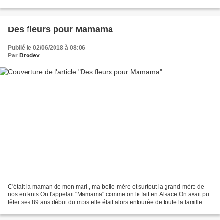
penser à cette broderie réalisée...
Des fleurs pour Mamama
Publié le 02/06/2018 à 08:06
Par
Brodev
C'était la maman de mon mari , ma belle-mère et surtout la grand-mère de
nos enfants On l'appelait "Mamama" comme on le fait en Alsace On avait pu
fêter ses 89 ans début du mois elle était alors entourée de toute la famille.
Elle nous a quittés la semaine...