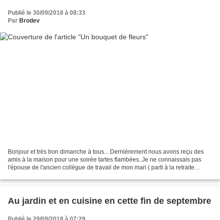
Publié le 30/09/2018 à 08:33
Par
Brodev
Bonjour et très bon dimanche à tous... Dernièrement nous avons reçu des
amis à la maison pour une soirée tartes flambées..Je ne connaissais pas
l'épouse de l'ancien collègue de travail de mon mari ( parti à la retraite
depuis peu)..et ce fut une rencontre...
Au jardin et en cuisine en cette fin de septembre
Publié le 29/09/2018 à 07:29