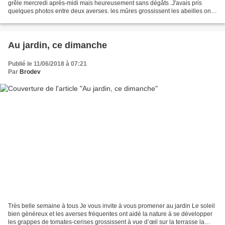
grêle mercredi après-midi mais heureusement sans dégâts .J'avais pris
quelques photos entre deux averses. les mûres grossissent les abeilles ont
pollinisé les fleurs ( 20 juin)...
Au jardin, ce dimanche
Publié le 11/06/2018 à 07:21
Par
Brodev
Très belle semaine à tous Je vous invite à vous promener au jardin Le soleil
bien généreux et les averses fréquentes ont aidé la nature à se développer
les grappes de tomates-cerises grossissent à vue d’œil sur la terrasse la