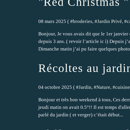
"Red Christmas " 
08 mars 2025 ( #
broderies
, #
Jardin Privé
, #
c
Bonjour, Je vous avais dit que le 1er janvier d
depuis 3 ans. ( revoir l’article ic i) Depuis 
Dimanche matin j’ai pu faire quelques photos
Récoltes au jardi
04 octobre 2025 ( #
Jardin
, #
Nature
, #
cuisine
Bonjour et très bon weekend à tous, Ces dern
jeudi matin on avait 0.5°!! Il est temps d'alle
parlé du jardin ( et verger) c’était début...