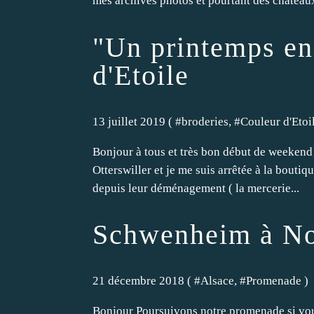
mes archives photos et pourtant des châteaux
"Un printemps en
d'Etoile
13 juillet 2019 ( #
broderies
, #
Couleur d'Etoi
Bonjour à tous et très bon début de weekend!
Otterswiller et je me suis arrêtée à la boutiq
depuis leur déménagement ( la mercerie...
Schwenheim à No
21 décembre 2018 ( #
Alsace
, #
Promenade
)
Bonjour Poursuivons notre promenade si vou