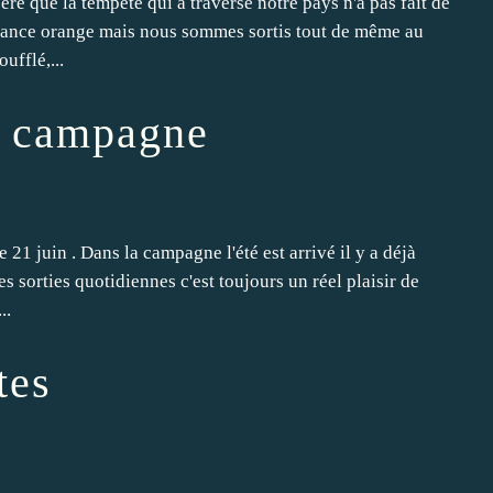
re que la tempête qui a traversé notre pays n'a pas fait de
gilance orange mais nous sommes sortis tout de même au
ufflé,...
la campagne
 21 juin . Dans la campagne l'été est arrivé il y a déjà
es sorties quotidiennes c'est toujours un réel plaisir de
..
tes