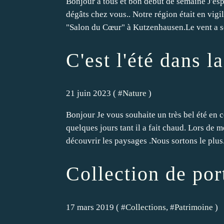
Bonjour à tous et bon début de semaine J'espè
dégâts chez vous.. Notre région était en vi
"Salon du Cœur" à Kutzenhausen.Le vent a so
C'est l'été dans 
21 juin 2023 ( #
Nature
)
Bonjour Je vous souhaite un très bel été en ce
quelques jours tant il a fait chaud. Lors de m
découvrir les paysages .Nous sortons le plus.
Collection de por
17 mars 2019 ( #
Collections
, #
Patrimoine
)